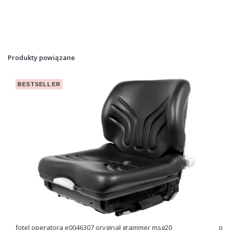
Produkty powiązane
BESTSELLER
fotel operatora e0046307 oryginał grammer msg20
opa