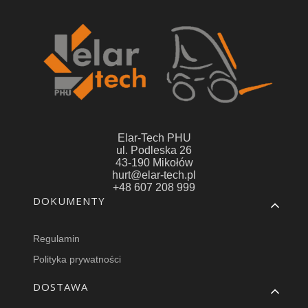
Elar-Tech PHU
ul. Podleska 26
43-190 Mikołów
hurt@elar-tech.pl
+48 607 208 999
Linki w stopce
DOKUMENTY
Regulamin
Polityka prywatności
DOSTAWA