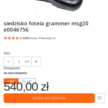
siedzisko fotela grammer msg20
e0046756
4.50
(Oceny: 4 Recenzje: 0)
Przejdź do sekcji Opinie
Ilość
szt.
Dostępność:
na wyczerpaniu
540,00 zł
z VAT
bez VAT
Cena
DODAJ DO KOSZYKA