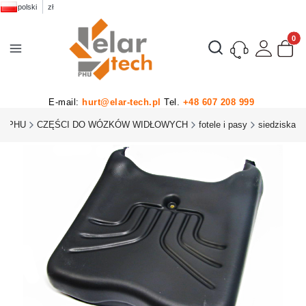
polski
zł
Produk
Otwórz wyszukiwarkę
E-mail:
hurt@elar-tech.pl
Tel.
+48 607 208 999
H PHU
CZĘŚCI DO WÓZKÓW WIDŁOWYCH
fotele i pasy
siedziska