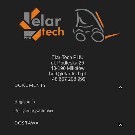
Elar-Tech PHU
ul. Podleska 26
43-190 Mikołów
hurt@elar-tech.pl
+48 607 208 999
Linki w stopce
DOKUMENTY
Regulamin
Polityka prywatności
DOSTAWA