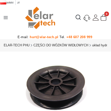
polski
zł
Produk
Otwórz wyszukiwarkę
E-mail:
hurt@elar-tech.pl
Tel.
+48 607 208 999
ELAR-TECH PHU
CZĘŚCI DO WÓZKÓW WIDŁOWYCH
układ hydrau