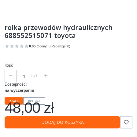
rolka przewodów hydraulicznych
688552515071 toyota
0.00
(Oceny: 0 Recenzje: 0)
Przejdź do sekcji Opinie
Ilość
szt.
Dostępność:
na wyczerpaniu
48,00 zł
z VAT
bez VAT
Cena
DODAJ DO KOSZYKA