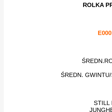
ROLKA P
E000
ŚREDN.RO
ŚREDN. GWINTU
STILL
JUNGH