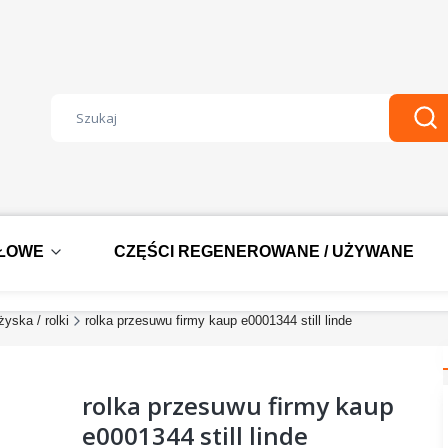
Wyczyść
Szu
DŁOWE
CZĘŚCI REGENEROWANE / UŻYWANE
żyska / rolki
rolka przesuwu firmy kaup e0001344 still linde
rolka przesuwu firmy kaup
e0001344 still linde