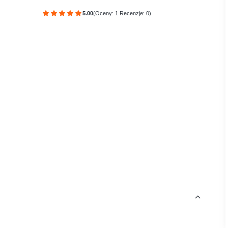
5.00
(Oceny: 1 Recenzje: 0)
Przejdź do sekcji Opinie