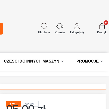
Produkt
kaj
Ulubione
Zaloguj się
Koszyk
Kontakt
CZĘŚCI DO INNYCH MASZYN
PROMOCJE
z VAT
bez VAT
Cena