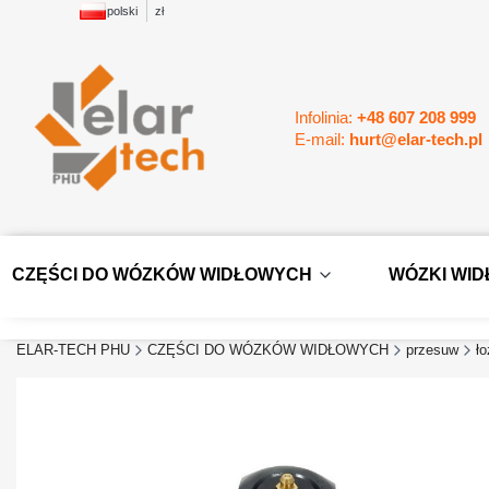
polski
zł
Infolinia:
+48 607 208 999
E-mail:
hurt@elar-tech.pl
CZĘŚCI DO WÓZKÓW WIDŁOWYCH
WÓZKI WI
ELAR-TECH PHU
CZĘŚCI DO WÓZKÓW WIDŁOWYCH
przesuw
ło