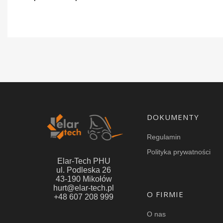
Linki w stopce
DOKUMENTY
Regulamin
Polityka prywatności
Elar-Tech PHU
ul. Podleska 26
43-190 Mikołów
hurt@elar-tech.pl
O FIRMIE
+48 607 208 999
O nas