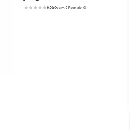
0.00
(Oceny: 0 Recenzje: 0)
Przejdź do sekcji Opinie