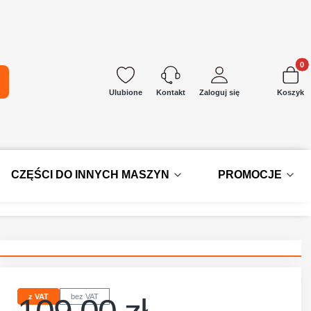
Produkt
kaj
Ulubione
Zaloguj się
Koszyk
Kontakt
CZĘŚCI DO INNYCH MASZYN
PROMOCJE
z VAT
bez VAT
Cena