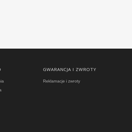
O
GWARANCJA I ZWROTY
ia
Reklamacje i zwroty
a