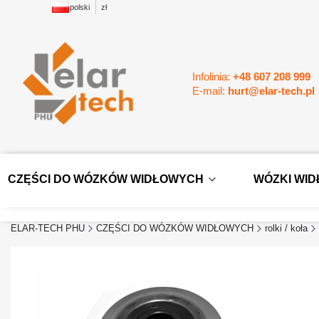
polski
zł
Infolinia:
+48 607 208 999
E-mail:
hurt@elar-tech.pl
CZĘŚCI DO WÓZKÓW WIDŁOWYCH
WÓZKI WI
ELAR-TECH PHU
CZĘŚCI DO WÓZKÓW WIDŁOWYCH
rolki / koła