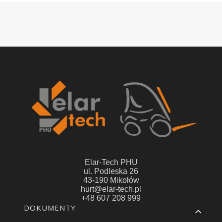
Elar-Tech PHU
ul. Podleska 26
43-190 Mikołów
hurt@elar-tech.pl
+48 607 208 999
Linki w stopce
DOKUMENTY