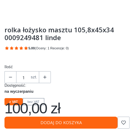
rolka łożysko masztu 105,8x45x34
0009249481 linde
5.00
(Oceny: 1 Recenzje: 0)
Przejdź do sekcji Opinie
Ilość
szt.
Dostępność:
na wyczerpaniu
100,00 zł
z VAT
bez VAT
Cena
DODAJ DO KOSZYKA