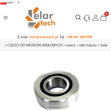
polski
zł
Produk
Otwórz wyszukiwarkę
E-mail:
hurt@elar-tech.pl
Tel.
+48 607 208 999
HU
CZĘŚCI DO WÓZKÓW WIDŁOWYCH
maszt
rolki masztu
linde