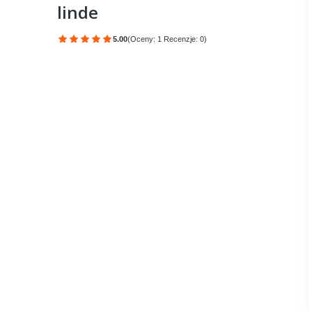
linde
5.00
(Oceny: 1 Recenzje: 0)
Przejdź do sekcji Opinie