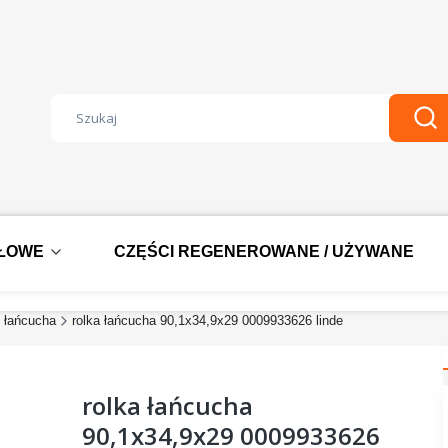
Wyczyść
Szu
DŁOWE
CZĘŚCI REGENEROWANE / UŻYWANE
i łańcucha
rolka łańcucha 90,1x34,9x29 0009933626 linde
rolka łańcucha
90,1x34,9x29 0009933626