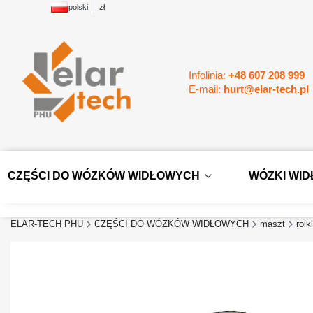
polski
zł
Infolinia:
+48 607 208 999
E-mail:
hurt@elar-tech.pl
CZĘŚCI DO WÓZKÓW WIDŁOWYCH
WÓZKI WI
ELAR-TECH PHU
CZĘŚCI DO WÓZKÓW WIDŁOWYCH
maszt
rolk