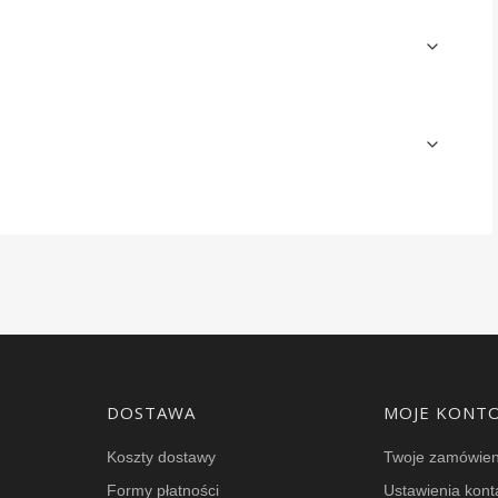
DOSTAWA
MOJE KONT
Koszty dostawy
Twoje zamówien
Formy płatności
Ustawienia kont