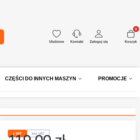
Produkt
kaj
Ulubione
Zaloguj się
Koszyk
Kontakt
CZĘŚCI DO INNYCH MASZYN
PROMOCJE
z VAT
bez VAT
Cena