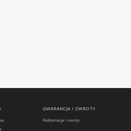
O
GWARANCJA I ZWROTY
ia
Reklamacje i zwroty
a