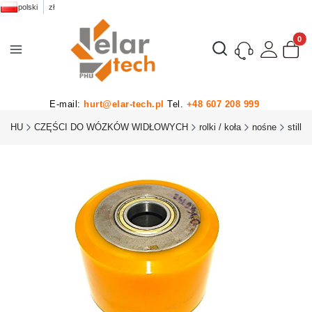
polski
zł
Produk
Otwórz wyszukiwarkę
E-mail:
hurt@elar-tech.pl
Tel.
+48 607 208 999
H PHU
CZĘŚCI DO WÓZKÓW WIDŁOWYCH
rolki / koła
nośne
still