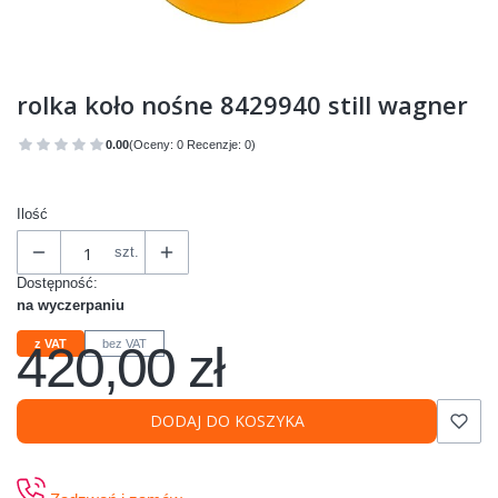
rolka koło nośne 8429940 still wagner
0.00
(Oceny: 0 Recenzje: 0)
Przejdź do sekcji Opinie
Ilość
szt.
Dostępność:
na wyczerpaniu
420,00 zł
z VAT
bez VAT
Cena
DODAJ DO KOSZYKA