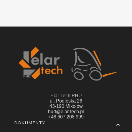
Elar-Tech PHU
ul. Podleska 26
43-190 Mikołów
hurt@elar-tech.pl
+48 607 208 999
Linki w stopce
DOKUMENTY