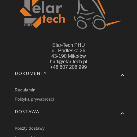
Elar-Tech PHU
ul. Podleska 26
43-190 Mikołów
hurt@elar-tech.pl
+48 607 208 999
Linki w stopce
DOKUMENTY
Regulamin
Polityka prywatności
DOSTAWA
Koszty dostawy