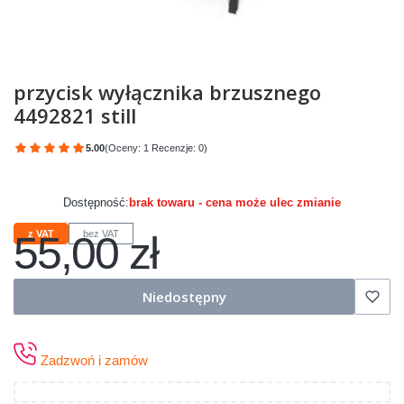
przycisk wyłącznika brzusznego
4492821 still
5.00
(Oceny: 1 Recenzje: 0)
Przejdź do sekcji Opinie
Dostępność:
brak towaru - cena może ulec zmianie
55,00 zł
z VAT
bez VAT
Cena
Niedostępny
Zadzwoń i zamów