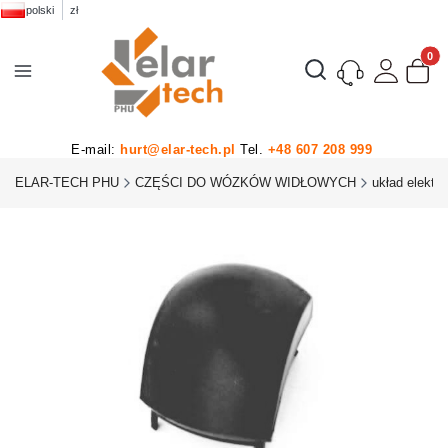
polski
zł
Produk
Otwórz wyszukiwarkę
E-mail:
hurt@elar-tech.pl
Tel.
+48 607 208 999
ELAR-TECH PHU
CZĘŚCI DO WÓZKÓW WIDŁOWYCH
układ elektr