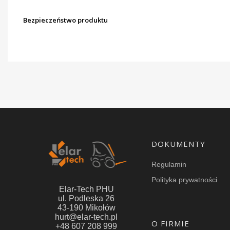
Bezpieczeństwo produktu
Linki w stopce
DOKUMENTY
Regulamin
Polityka prywatności
Elar-Tech PHU
ul. Podleska 26
43-190 Mikołów
hurt@elar-tech.pl
O FIRMIE
+48 607 208 999