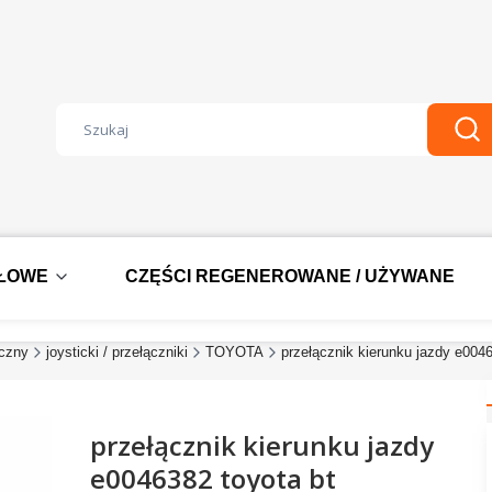
Wyczyść
Szu
DŁOWE
CZĘŚCI REGENEROWANE / UŻYWANE
yczny
joysticki / przełączniki
TOYOTA
przełącznik kierunku jazdy e0046
przełącznik kierunku jazdy
e0046382 toyota bt