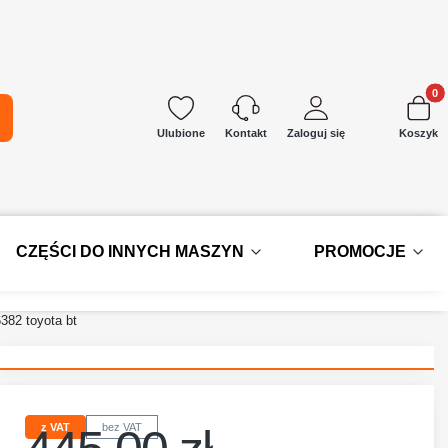
Produkt
kaj
Ulubione
Zaloguj się
Koszyk
Kontakt
CZĘŚCI DO INNYCH MASZYN
PROMOCJE
382 toyota bt
z VAT
bez VAT
Cena