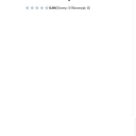
0.00
(Oceny: 0 Recenzje: 0)
Przejdź do sekcji Opinie