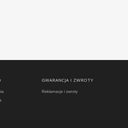
O
GWARANCJA I ZWROTY
ia
Reklamacje i zwroty
a