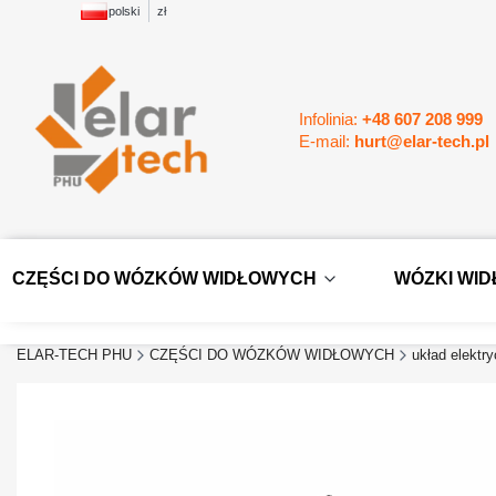
polski
zł
Infolinia:
+48 607 208 999
E-mail:
hurt@elar-tech.pl
CZĘŚCI DO WÓZKÓW WIDŁOWYCH
WÓZKI WI
ELAR-TECH PHU
CZĘŚCI DO WÓZKÓW WIDŁOWYCH
układ elektr