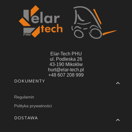
Elar-Tech PHU
ul. Podleska 26
43-190 Mikołów
hurt@elar-tech.pl
+48 607 208 999
Linki w stopce
DOKUMENTY
Regulamin
Polityka prywatności
DOSTAWA