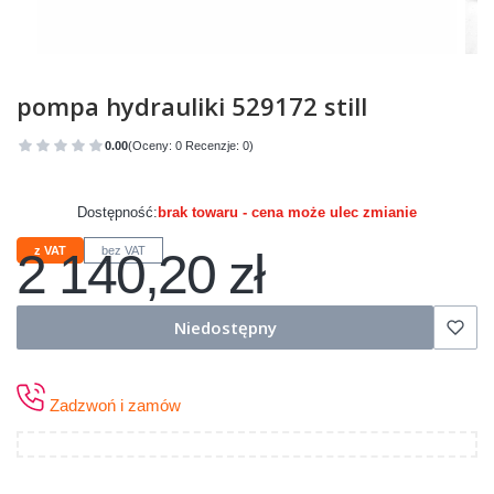
pompa hydrauliki 529172 still
0.00
(Oceny: 0 Recenzje: 0)
Przejdź do sekcji Opinie
Dostępność:
brak towaru - cena może ulec zmianie
2 140,20 zł
z VAT
bez VAT
Cena
Niedostępny
Zadzwoń i zamów