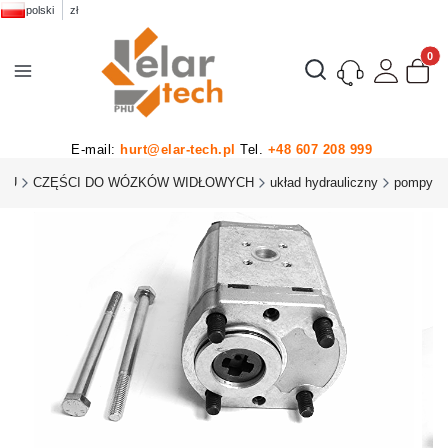
polski
zł
Produk
Otwórz wyszukiwarkę
E-mail:
hurt@elar-tech.pl
Tel.
+48 607 208 999
PHU
CZĘŚCI DO WÓZKÓW WIDŁOWYCH
układ hydrauliczny
pompy