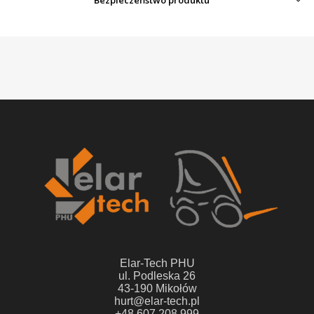
Bezpieczeństwo produktu
Elar-Tech PHU
ul. Podleska 26
43-190 Mikołów
hurt@elar-tech.pl
+48 607 208 999