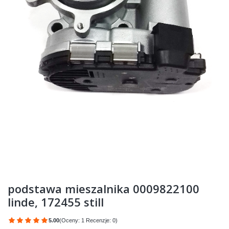
podstawa mieszalnika 0009822100
linde, 172455 still
5.00
(Oceny: 1 Recenzje: 0)
Przejdź do sekcji Opinie