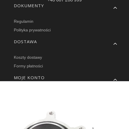
Linki w stopce
DOKUMENTY
Regulamin
Polityka prywatności
DOSTAWA
Koszty dostawy
Formy płatności
MOJE KONTO
Twoje zamówienia
Ustawienia konta
Przechowalnia
GWARANCJA I ZWROTY