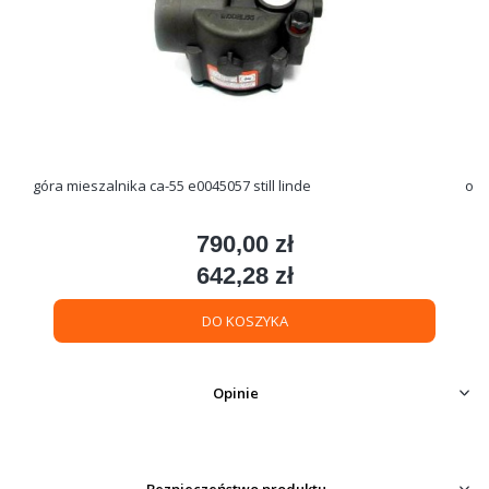
góra mieszalnika ca-55 e0045057 still linde
790,00 zł
Cena
642,28 zł
Cena
DO KOSZYKA
Opinie