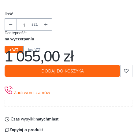
Ilość
szt.
Dostępność:
na wyczerpaniu
1 055,00 zł
z VAT
bez VAT
Cena
DODAJ DO KOSZYKA
Zadzwoń i zamów
Czas wysyłki:
natychmiast
Zapytaj o produkt