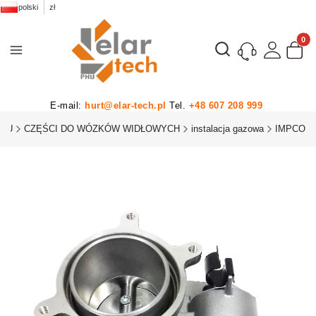
polski
zł
Produk
Otwórz wyszukiwarkę
E-mail:
hurt@elar-tech.pl
Tel.
+48 607 208 999
PHU
CZĘŚCI DO WÓZKÓW WIDŁOWYCH
instalacja gazowa
IMPCO