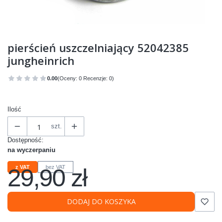
pierścień uszczelniający 52042385
jungheinrich
0.00
(Oceny: 0 Recenzje: 0)
Przejdź do sekcji Opinie
Ilość
szt.
Dostępność:
na wyczerpaniu
29,90 zł
z VAT
bez VAT
Cena
DODAJ DO KOSZYKA