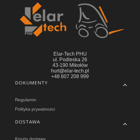
Elar-Tech PHU
ul. Podleska 26
43-190 Mikołów
hurt@elar-tech.pl
+48 607 208 999
Linki w stopce
DOKUMENTY
Regulamin
Polityka prywatności
DOSTAWA
Koszty dostawy