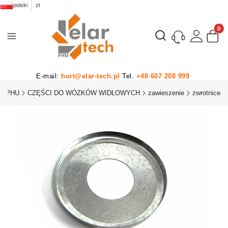
polski
zł
Produk
Otwórz wyszukiwarkę
E-mail:
hurt@elar-tech.pl
Tel.
+48 607 208 999
H PHU
CZĘŚCI DO WÓZKÓW WIDŁOWYCH
zawieszenie
zwrotnice