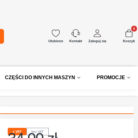
Produkt
kaj
Ulubione
Zaloguj się
Koszyk
Kontakt
CZĘŚCI DO INNYCH MASZYN
PROMOCJE
z VAT
bez VAT
Cena