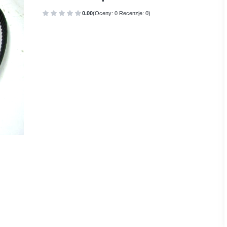
0.00
(Oceny: 0 Recenzje: 0)
Przejdź do sekcji Opinie