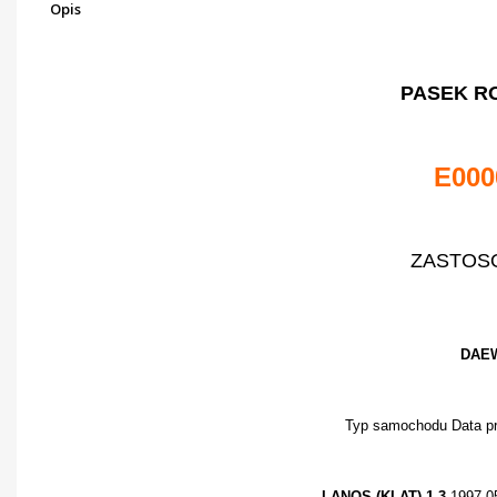
Opis
PASEK R
E000
ZASTOS
DAE
Typ samochodu Data pr
LANOS (KLAT) 1.3
1997.0