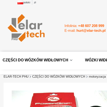
polski
zł
Infolinia:
+48 607 208 999
E-mail:
hurt@elar-tech.pl
CZĘŚCI DO WÓZKÓW WIDŁOWYCH
WÓZKI WI
ELAR-TECH PHU
CZĘŚCI DO WÓZKÓW WIDŁOWYCH
motoryzacja