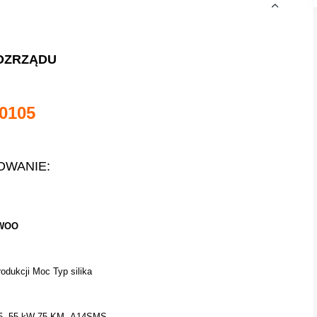
OZRZĄDU
0105
OWANIE:
WOO
odukcji Moc Typ silika
5 ,55 kW 75 KM ,A14SMS