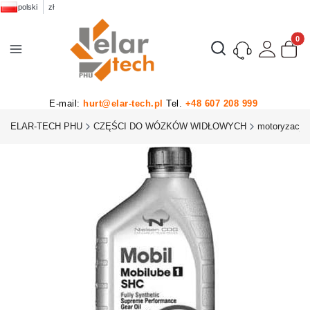
polski
zł
Produk
Otwórz wyszukiwarkę
E-mail:
hurt@elar-tech.pl
Tel.
+48 607 208 999
ELAR-TECH PHU
CZĘŚCI DO WÓZKÓW WIDŁOWYCH
motoryzacja