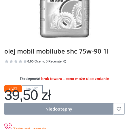
olej mobil mobilube shc 75w-90 1l
0.00
(Oceny: 0 Recenzje: 0)
Przejdź do sekcji Opinie
Dostępność:
brak towaru - cena może ulec zmianie
39,50 zł
z VAT
bez VAT
Cena
Niedostępny