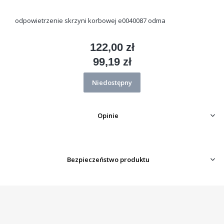
odpowietrzenie skrzyni korbowej e0040087 odma
122,00 zł
Cena
99,19 zł
Cena
Niedostępny
Opinie
Bezpieczeństwo produktu