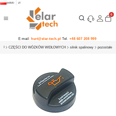
polski
zł
Produk
Otwórz wyszukiwarkę
E-mail:
hurt@elar-tech.pl
Tel.
+48 607 208 999
PHU
CZĘŚCI DO WÓZKÓW WIDŁOWYCH
silnik spalinowy
pozostałe