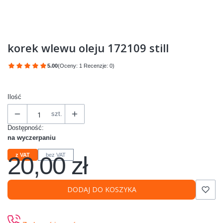
korek wlewu oleju 172109 still
5.00
(Oceny: 1 Recenzje: 0)
Przejdź do sekcji Opinie
Ilość
szt.
Dostępność:
na wyczerpaniu
20,00 zł
z VAT
bez VAT
Cena
DODAJ DO KOSZYKA