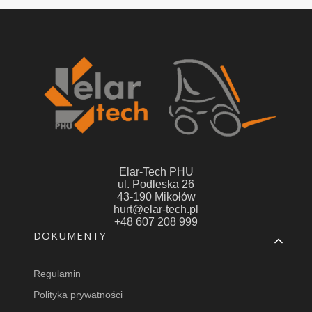
Elar-Tech PHU
ul. Podleska 26
43-190 Mikołów
hurt@elar-tech.pl
+48 607 208 999
Linki w stopce
DOKUMENTY
Regulamin
Polityka prywatności