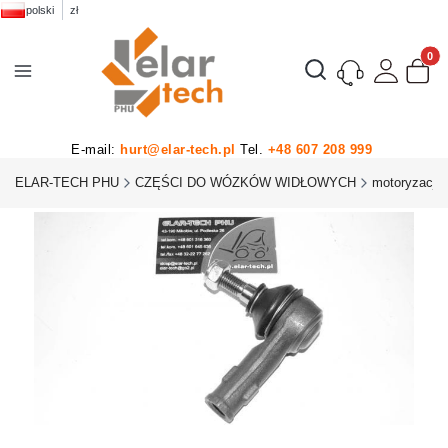
polski
zł
Produk
Otwórz wyszukiwarkę
E-mail:
hurt@elar-tech.pl
Tel.
+48 607 208 999
ELAR-TECH PHU
CZĘŚCI DO WÓZKÓW WIDŁOWYCH
motoryzacja