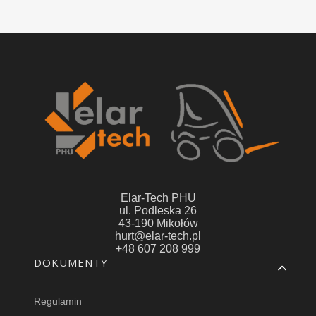
Elar-Tech PHU
ul. Podleska 26
43-190 Mikołów
hurt@elar-tech.pl
+48 607 208 999
Linki w stopce
DOKUMENTY
Regulamin