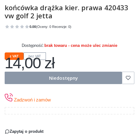
końcówka drążka kier. prawa 420433
vw golf 2 jetta
0.00
(Oceny: 0 Recenzje: 0)
Przejdź do sekcji Opinie
Dostępność:
brak towaru - cena może ulec zmianie
14,00 zł
z VAT
bez VAT
Cena
Niedostępny
Zadzwoń i zamów
Zapytaj o produkt