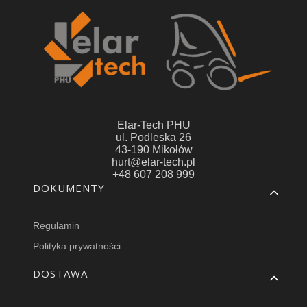
Elar-Tech PHU
ul. Podleska 26
43-190 Mikołów
hurt@elar-tech.pl
+48 607 208 999
Linki w stopce
DOKUMENTY
Regulamin
Polityka prywatności
DOSTAWA