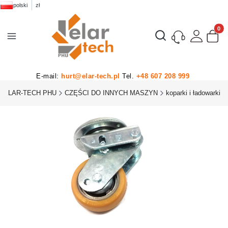
polski
zł
Produk
Otwórz wyszukiwarkę
E-mail:
hurt@elar-tech.pl
Tel.
+48 607 208 999
ELAR-TECH PHU
CZĘŚCI DO INNYCH MASZYN
koparki i ładowarki