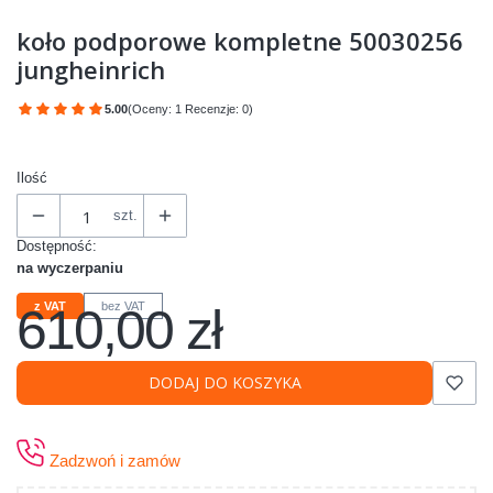
koło podporowe kompletne 50030256
jungheinrich
5.00
(Oceny: 1 Recenzje: 0)
Przejdź do sekcji Opinie
Ilość
szt.
Dostępność:
na wyczerpaniu
610,00 zł
z VAT
bez VAT
Cena
DODAJ DO KOSZYKA
Zadzwoń i zamów