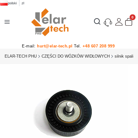
polski
zł
Produk
Otwórz wyszukiwarkę
E-mail:
hurt@elar-tech.pl
Tel.
+48 607 208 999
ELAR-TECH PHU
CZĘŚCI DO WÓZKÓW WIDŁOWYCH
silnik spalin