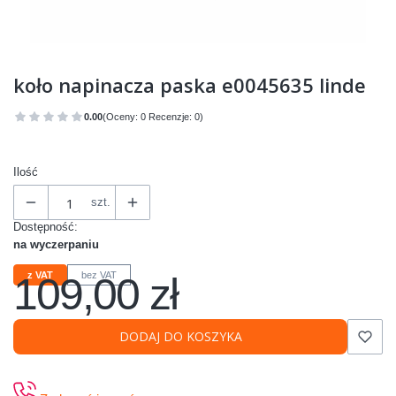
koło napinacza paska e0045635 linde
0.00
(Oceny: 0 Recenzje: 0)
Przejdź do sekcji Opinie
Ilość
szt.
Dostępność:
na wyczerpaniu
109,00 zł
z VAT
bez VAT
Cena
DODAJ DO KOSZYKA