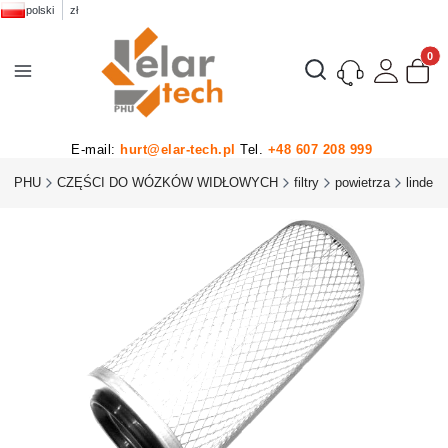
polski
zł
Produk
Otwórz wyszukiwarkę
E-mail:
hurt@elar-tech.pl
Tel.
+48 607 208 999
CH PHU
CZĘŚCI DO WÓZKÓW WIDŁOWYCH
filtry
powietrza
linde