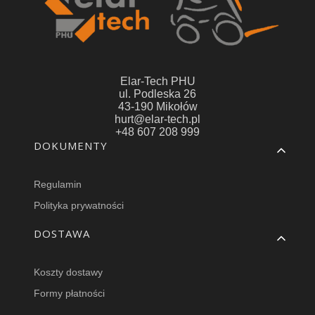
Elar-Tech PHU
ul. Podleska 26
43-190 Mikołów
hurt@elar-tech.pl
+48 607 208 999
Linki w stopce
DOKUMENTY
Regulamin
Polityka prywatności
DOSTAWA
Koszty dostawy
Formy płatności