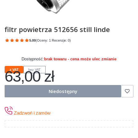
filtr powietrza 512656 still linde
5.00
(Oceny: 1 Recenzje: 0)
Przejdź do sekcji Opinie
Dostępność:
brak towaru - cena może ulec zmianie
63,00 zł
z VAT
bez VAT
Cena
Niedostępny
Zadzwoń i zamów