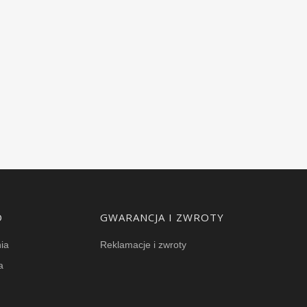
O
GWARANCJA I ZWROTY
ia
Reklamacje i zwroty
a