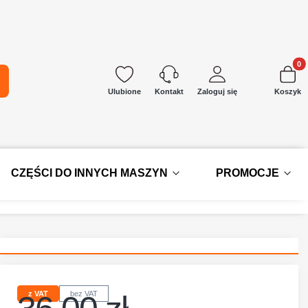
Produkt
kaj
Ulubione
Zaloguj się
Koszyk
Kontakt
CZĘŚCI DO INNYCH MASZYN
PROMOCJE
z VAT
bez VAT
Cena