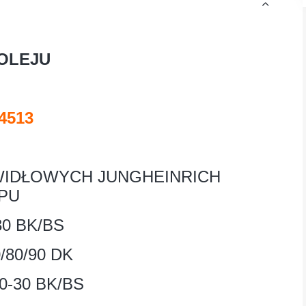
 OLEJU
4513
IDŁOWYCH JUNGHEINRICH
PU
30 BK/BS
/80/90 DK
0-30 BK/BS