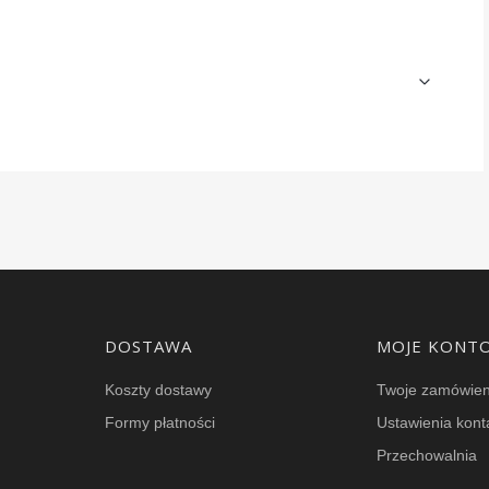
DOSTAWA
MOJE KONT
Koszty dostawy
Twoje zamówien
Formy płatności
Ustawienia kont
Przechowalnia