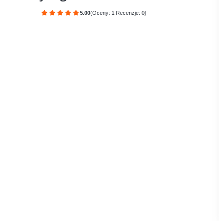
5.00
(Oceny: 1 Recenzje: 0)
Przejdź do sekcji Opinie