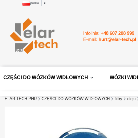
polski
zł
Infolinia:
+48 607 208 999
E-mail:
hurt@elar-tech.pl
CZĘŚCI DO WÓZKÓW WIDŁOWYCH
WÓZKI WI
ELAR-TECH PHU
CZĘŚCI DO WÓZKÓW WIDŁOWYCH
filtry
oleju