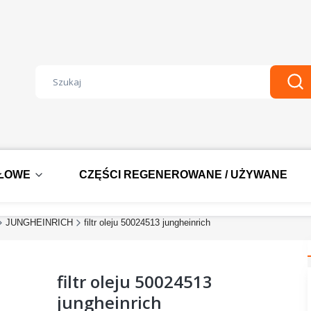
Wyczyść
Szu
DŁOWE
CZĘŚCI REGENEROWANE / UŻYWANE
JUNGHEINRICH
filtr oleju 50024513 jungheinrich
filtr oleju 50024513
jungheinrich