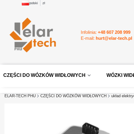
polski
zł
Infolinia:
+48 607 208 999
E-mail:
hurt@elar-tech.pl
CZĘŚCI DO WÓZKÓW WIDŁOWYCH
WÓZKI WI
ELAR-TECH PHU
CZĘŚCI DO WÓZKÓW WIDŁOWYCH
układ elektr