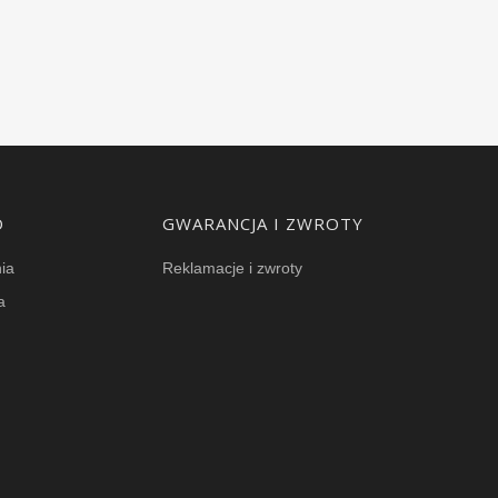
O
GWARANCJA I ZWROTY
ia
Reklamacje i zwroty
a