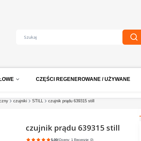
Wyczyść
Szu
DŁOWE
CZĘŚCI REGENEROWANE / UŻYWANE
yczny
czujniki
STILL
czujnik prądu 639315 still
czujnik prądu 639315 still
5.00
(Oceny: 1 Recenzje: 0)