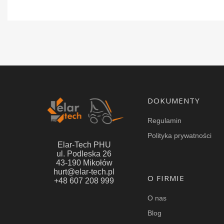
Linki w stopce
DOKUMENTY
Regulamin
Polityka prywatności
Elar-Tech PHU
ul. Podleska 26
43-190 Mikołów
hurt@elar-tech.pl
O FIRMIE
+48 607 208 999
O nas
Blog