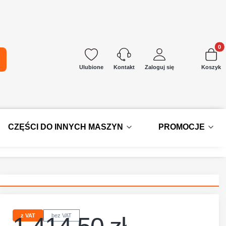
Produkt
kaj
Ulubione
Zaloguj się
Koszyk
Kontakt
CZĘŚCI DO INNYCH MASZYN
PROMOCJE
z VAT
bez VAT
Cena