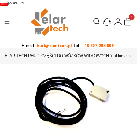
polski
zł
Produk
Otwórz wyszukiwarkę
E-mail:
hurt@elar-tech.pl
Tel.
+48 607 208 999
ELAR-TECH PHU
CZĘŚCI DO WÓZKÓW WIDŁOWYCH
układ elektr