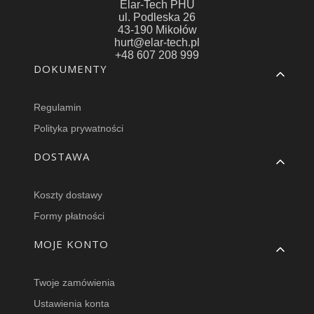
Elar-Tech PHU
ul. Podleska 26
43-190 Mikołów
hurt@elar-tech.pl
+48 607 208 999
Linki w stopce
DOKUMENTY
Regulamin
Polityka prywatności
DOSTAWA
Koszty dostawy
Formy płatności
MOJE KONTO
Twoje zamówienia
Ustawienia konta