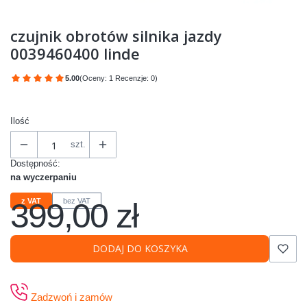
czujnik obrotów silnika jazdy
0039460400 linde
5.00
(Oceny: 1 Recenzje: 0)
Przejdź do sekcji Opinie
Ilość
szt.
Dostępność:
na wyczerpaniu
399,00 zł
z VAT
bez VAT
Cena
DODAJ DO KOSZYKA
Zadzwoń i zamów