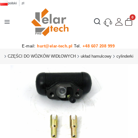
polski
zł
Produk
Otwórz wyszukiwarkę
E-mail:
hurt@elar-tech.pl
Tel.
+48 607 208 999
HU
CZĘŚCI DO WÓZKÓW WIDŁOWYCH
układ hamulcowy
cylinderki