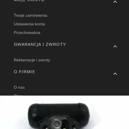
Twoje zamówienia
Ustawienia konta
Przechowalnia
GWARANCJA I ZWROTY
Reklamacje i zwroty
O FIRMIE
O nas
Blog
Hurtownia części
Facebook