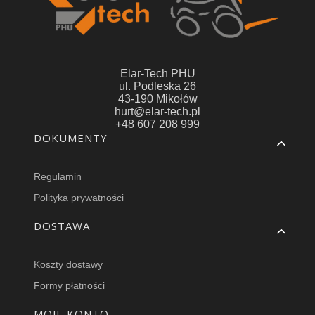
Elar-Tech PHU
ul. Podleska 26
43-190 Mikołów
hurt@elar-tech.pl
+48 607 208 999
Linki w stopce
DOKUMENTY
Regulamin
Polityka prywatności
DOSTAWA
Koszty dostawy
Formy płatności
MOJE KONTO