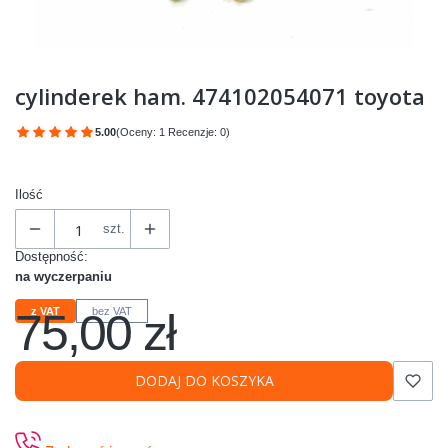
cylinderek ham. 474102054071 toyota
5.00
(Oceny: 1 Recenzje: 0)
Przejdź do sekcji Opinie
Ilość
szt.
Dostępność:
na wyczerpaniu
75,00 zł
z VAT
bez VAT
Cena
DODAJ DO KOSZYKA