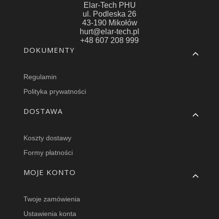
Elar-Tech PHU
ul. Podleska 26
43-190 Mikołów
hurt@elar-tech.pl
+48 607 208 999
Linki w stopce
DOKUMENTY
Regulamin
Polityka prywatności
DOSTAWA
Koszty dostawy
Formy płatności
MOJE KONTO
Twoje zamówienia
Ustawienia konta