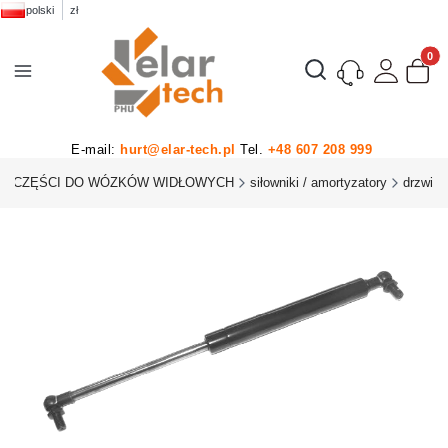
polski
zł
Produk
Otwórz wyszukiwarkę
E-mail:
hurt@elar-tech.pl
Tel.
+48 607 208 999
CZĘŚCI DO WÓZKÓW WIDŁOWYCH
siłowniki / amortyzatory
drzwi