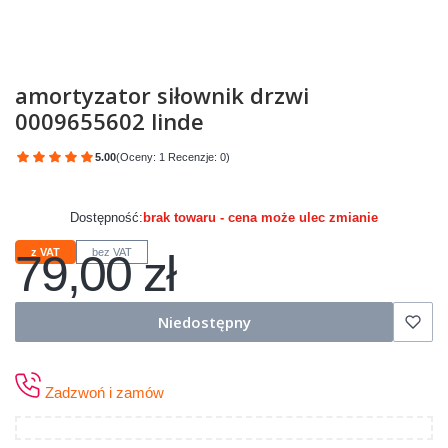
amortyzator siłownik drzwi
0009655602 linde
5.00
(Oceny: 1 Recenzje: 0)
Przejdź do sekcji Opinie
Dostępność:
brak towaru - cena może ulec zmianie
79,00 zł
z VAT
bez VAT
Cena
Niedostępny
Zadzwoń i zamów