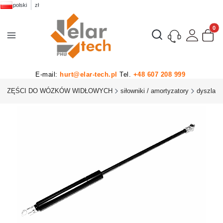
polski
zł
Produk
Otwórz wyszukiwarkę
E-mail:
hurt@elar-tech.pl
Tel.
+48 607 208 999
CZĘŚCI DO WÓZKÓW WIDŁOWYCH
siłowniki / amortyzatory
dyszla