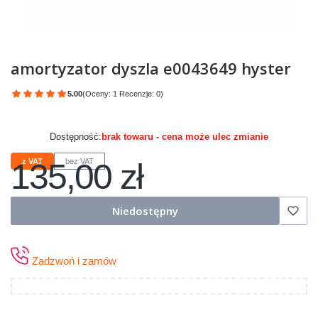
amortyzator dyszla e0043649 hyster
5.00
(Oceny: 1 Recenzje: 0)
Przejdź do sekcji Opinie
Dostępność:
brak towaru - cena może ulec zmianie
135,00 zł
z VAT
bez VAT
Cena
Niedostępny
Zadzwoń i zamów