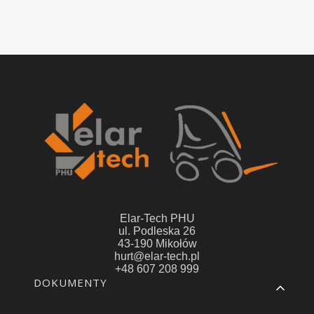
Elar-Tech PHU
ul. Podleska 26
43-190 Mikołów
hurt@elar-tech.pl
+48 607 208 999
Linki w stopce
DOKUMENTY