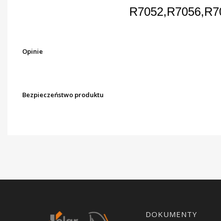
R7052,R7056,R7
Opinie
Bezpieczeństwo produktu
Linki w stopce
DOKUMENTY