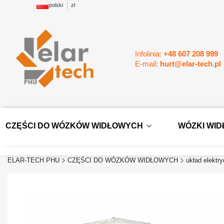
polski
zł
Infolinia:
+48 607 208 999
E-mail:
hurt@elar-tech.pl
CZĘŚCI DO WÓZKÓW WIDŁOWYCH
WÓZKI WI
ELAR-TECH PHU
CZĘŚCI DO WÓZKÓW WIDŁOWYCH
układ elektr