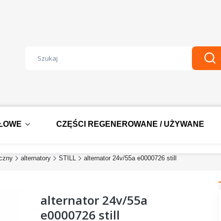
Wyczyść
Szu
DŁOWE
CZĘŚCI REGENEROWANE / UŻYWANE
yczny
alternatory
STILL
alternator 24v/55a e0000726 still
alternator 24v/55a
e0000726 still