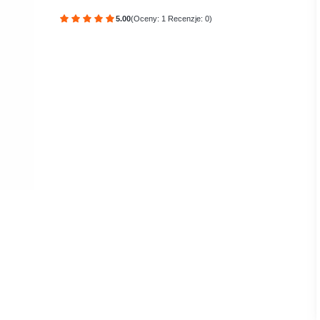
5.00
(Oceny: 1 Recenzje: 0)
Przejdź do sekcji Opinie