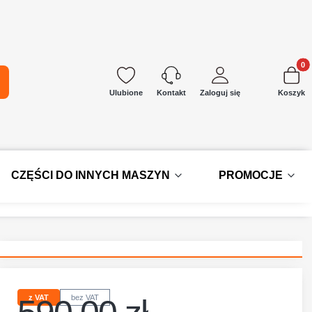
Produkt
kaj
Ulubione
Zaloguj się
Koszyk
Kontakt
CZĘŚCI DO INNYCH MASZYN
PROMOCJE
z VAT
bez VAT
Cena