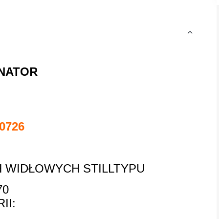
NATOR
0726
 WIDŁOWYCH STILLTYPU
70
II: