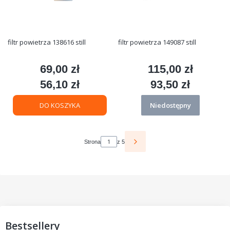
filtr powietrza 138616 still
filtr powietrza 149087 still
69,00 zł
115,00 zł
Cena
Cena
56,10 zł
93,50 zł
Cena
Cena
DO KOSZYKA
Niedostępny
Strona
z 5
Bestsellery