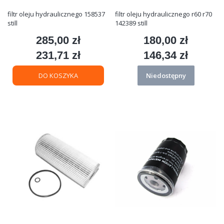
filtr oleju hydraulicznego 158537
filtr oleju hydraulicznego r60 r70
still
142389 still
285,00 zł
180,00 zł
Cena
Cena
231,71 zł
146,34 zł
Cena
Cena
DO KOSZYKA
Niedostępny