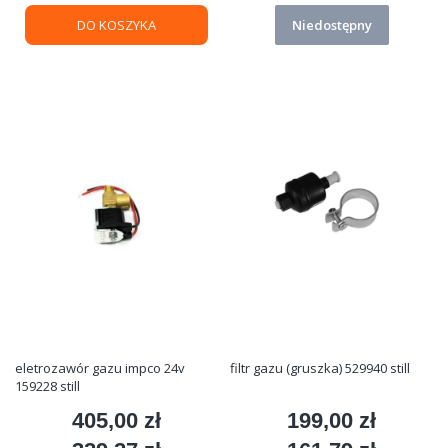
DO KOSZYKA
Niedostępny
eletrozawór gazu impco 24v
filtr gazu (gruszka) 529940 still
159228 still
405,00 zł
199,00 zł
Cena
Cena