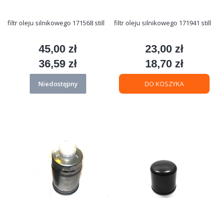
filtr oleju silnikowego 171568 still
filtr oleju silnikowego 171941 still
45,00 zł
23,00 zł
Cena
Cena
36,59 zł
18,70 zł
Cena
Cena
Niedostępny
DO KOSZYKA