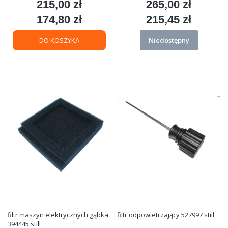
215,00 zł
265,00 zł
Cena
Cena
174,80 zł
215,45 zł
Cena
Cena
DO KOSZYKA
Niedostępny
filtr maszyn elektrycznych gąbka
filtr odpowietrzający 527997 still
394445 still