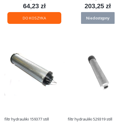
64,23 zł
203,25 zł
Cena
Cena
DO KOSZYKA
Niedostępny
filtr hydrauliki 159377 still
filtr hydrauliki 529319 still