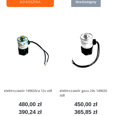
DO KOSZYKA
Niedostępny
elektrozawór 149636/a 12v still
elektrozawór gazu 24v 149636
still
480,00 zł
450,00 zł
Cena
Cena
390,24 zł
365,85 zł
Cena
Cena