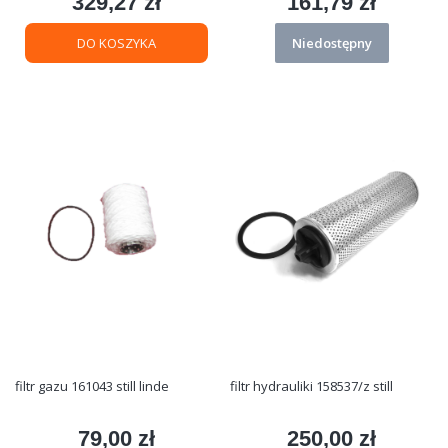
329,27 zł
161,79 zł
Cena
Cena
DO KOSZYKA
Niedostępny
filtr gazu 161043 still linde
filtr hydrauliki 158537/z still
79,00 zł
250,00 zł
Cena
Cena