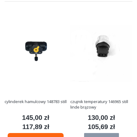
cylinderek hamulcowy 148783 still
czujnik temperatury 146965 still
linde brązowy
145,00 zł
130,00 zł
Cena
Cena
117,89 zł
105,69 zł
Cena
Cena