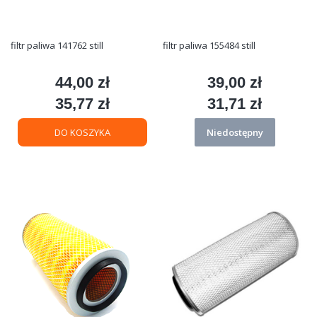
filtr paliwa 141762 still
filtr paliwa 155484 still
44,00 zł
39,00 zł
Cena
Cena
35,77 zł
31,71 zł
Cena
Cena
DO KOSZYKA
Niedostępny