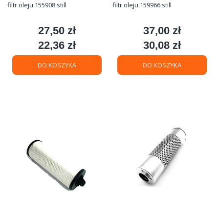
filtr oleju 155908 still
filtr oleju 159966 still
27,50 zł
37,00 zł
Cena
Cena
22,36 zł
30,08 zł
Cena
Cena
DO KOSZYKA
DO KOSZYKA