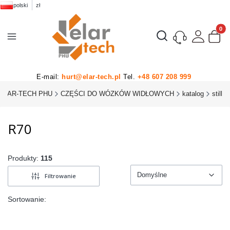
polski
zł
Produk
Otwórz wyszukiwarkę
E-mail:
hurt@elar-tech.pl
Tel.
+48 607 208 999
ELAR-TECH PHU
CZĘŚCI DO WÓZKÓW WIDŁOWYCH
katalog
still
R70
Produkty:
115
Domyślne
Filtrowanie
Domyślne
Sortowanie: