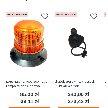
BESTSELLER
BESTSELLER
B
Kogut LED 12-100V e0041576
drążek sterowniczy joystick
lu
Lampa stroboskopowa
7919040042 linde
li
85,00 zł
340,00 zł
Cena
Cena
69,11 zł
276,42 zł
Cena
Cena