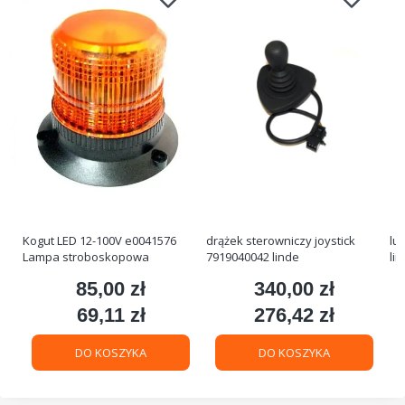
Kogut LED 12-100V e0041576
drążek sterowniczy joystick
lu
Lampa stroboskopowa
7919040042 linde
li
85,00 zł
340,00 zł
Cena
Cena
69,11 zł
276,42 zł
Cena
Cena
DO KOSZYKA
DO KOSZYKA