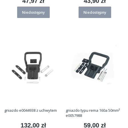
47,97 zł
43,90 zł
Cena
Cena
Niedostępny
Niedostępny
gniazdo e0044938 z uchwytem
gniazdo typu rema 160a 50mm²
e0057988
132,00 zł
59,00 zł
Cena
Cena