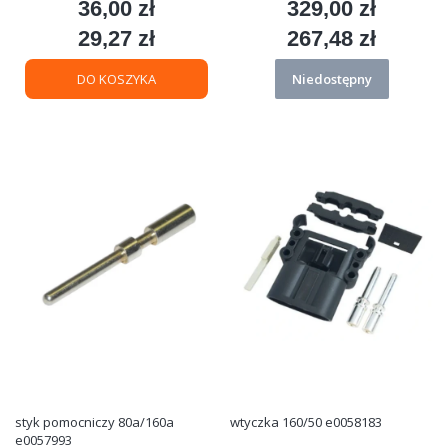
36,00 zł
329,00 zł
Cena
Cena
29,27 zł
267,48 zł
Cena
Cena
DO KOSZYKA
Niedostępny
styk pomocniczy 80a/160a
wtyczka 160/50 e0058183
e0057993