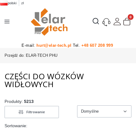
polski
zł
Produk
Otwórz wyszukiwarkę
E-mail:
hurt@elar-tech.pl
Tel.
+48 607 208 999
Przejdź do:
ELAR-TECH PHU
CZĘŚCI DO WÓZKÓW
WIDŁOWYCH
Produkty:
5213
Domyślne
Filtrowanie
Domyślne
Sortowanie: