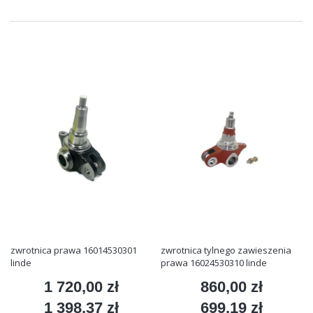
zwrotnica prawa 16014530301
zwrotnica tylnego zawieszenia
linde
prawa 16024530310 linde
1 720,00 zł
860,00 zł
Cena
Cena
1 398,37 zł
699,19 zł
Cena
Cena