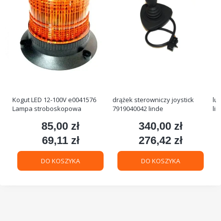
Kogut LED 12-100V e0041576
drążek sterowniczy joystick
lu
Lampa stroboskopowa
7919040042 linde
li
85,00 zł
340,00 zł
Cena
Cena
69,11 zł
276,42 zł
Cena
Cena
DO KOSZYKA
DO KOSZYKA