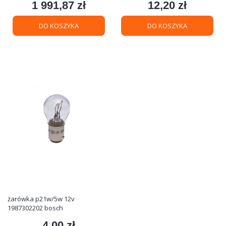
1 991,87 zł
12,20 zł
Cena
Cena
DO KOSZYKA
DO KOSZYKA
żarówka p21w/5w 12v
1987302202 bosch
4,00 zł
Cena