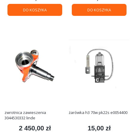
DO KOSZYKA
DO KOSZYKA
zwrotnica zawieszenia
żarówka h3 70w pk22s e0054400
3044530332 linde
2 450,00 zł
15,00 zł
Cena
Cena