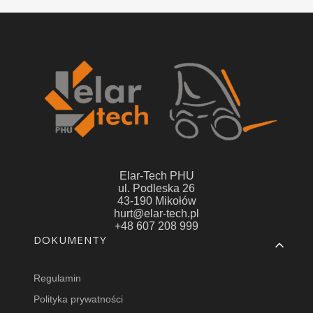
Elar-Tech PHU
ul. Podleska 26
43-190 Mikołów
hurt@elar-tech.pl
+48 607 208 999
Linki w stopce
DOKUMENTY
Regulamin
Polityka prywatności