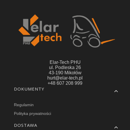
Elar-Tech PHU
ul. Podleska 26
43-190 Mikołów
hurt@elar-tech.pl
+48 607 208 999
Linki w stopce
DOKUMENTY
Regulamin
Polityka prywatności
DOSTAWA