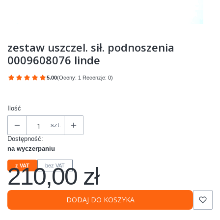
zestaw uszczel. sił. podnoszenia
0009608076 linde
5.00
(Oceny: 1 Recenzje: 0)
Przejdź do sekcji Opinie
Ilość
szt.
Dostępność:
na wyczerpaniu
210,00 zł
z VAT
bez VAT
Cena
DODAJ DO KOSZYKA