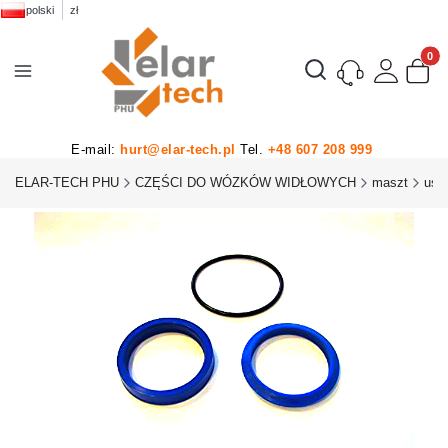
polski
zł
Produk
Otwórz wyszukiwarkę
E-mail:
hurt@elar-tech.pl
Tel.
+48 607 208 999
ELAR-TECH PHU
CZĘŚCI DO WÓZKÓW WIDŁOWYCH
maszt
usz