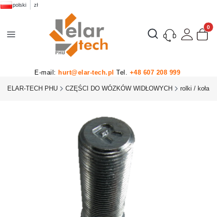
polski
zł
Produk
Otwórz wyszukiwarkę
E-mail:
hurt@elar-tech.pl
Tel.
+48 607 208 999
ELAR-TECH PHU
CZĘŚCI DO WÓZKÓW WIDŁOWYCH
rolki / koła