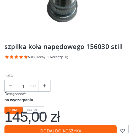
szpilka koła napędowego 156030 still
5.00
(Oceny: 1 Recenzje: 0)
Przejdź do sekcji Opinie
Ilość
szt.
Dostępność:
na wyczerpaniu
145,00 zł
z VAT
bez VAT
Cena
DODAJ DO KOSZYKA