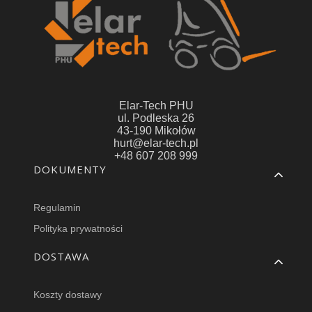
Elar-Tech PHU
ul. Podleska 26
43-190 Mikołów
hurt@elar-tech.pl
+48 607 208 999
Linki w stopce
DOKUMENTY
Regulamin
Polityka prywatności
DOSTAWA
Koszty dostawy