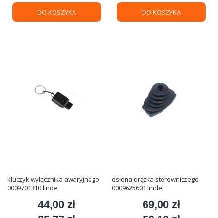
DO KOSZYKA
DO KOSZYKA
kluczyk wyłącznika awaryjnego
osłona drążka sterowniczego
0009701310 linde
0009625601 linde
44,00 zł
69,00 zł
Cena
Cena