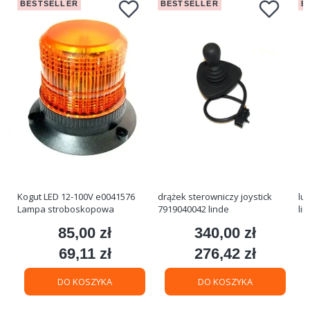
BESTSELLER
BESTSELLER
B
Kogut LED 12-100V e0041576
drążek sterowniczy joystick
lu
Lampa stroboskopowa
7919040042 linde
li
85,00 zł
340,00 zł
Cena
Cena
69,11 zł
276,42 zł
Cena
Cena
DO KOSZYKA
DO KOSZYKA