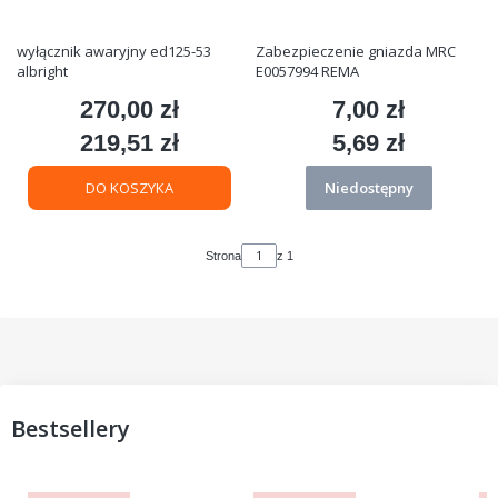
wyłącznik awaryjny ed125-53
Zabezpieczenie gniazda MRC
albright
E0057994 REMA
270,00 zł
7,00 zł
Cena
Cena
219,51 zł
5,69 zł
Cena
Cena
DO KOSZYKA
Niedostępny
Strona
z 1
Bestsellery