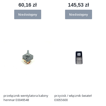
60,16 zł
145,53 zł
Cena
Cena
Niedostępny
Niedostępny
przełącznik wentylatora kabiny
przycisk / włącznik świateł
henmar E0049548
E0055600