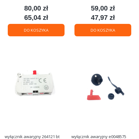
80,00 zł
59,00 zł
Cena
Cena
65,04 zł
47,97 zł
Cena
Cena
DO KOSZYKA
DO KOSZYKA
wyłącznik awaryjny 264121 bt
wyłącznik awaryjny e0048575