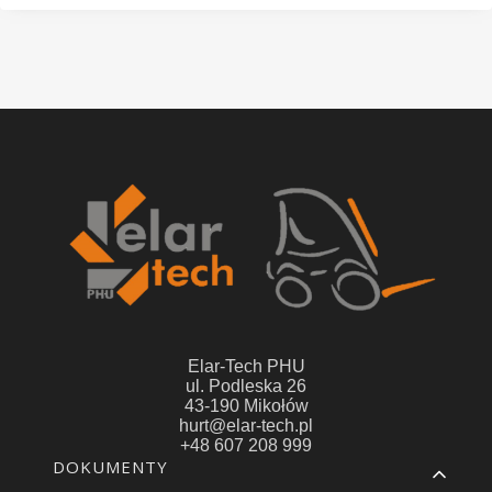
Elar-Tech PHU
ul. Podleska 26
43-190 Mikołów
hurt@elar-tech.pl
+48 607 208 999
Linki w stopce
DOKUMENTY