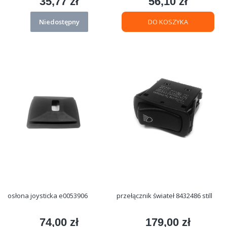
35,77 zł
56,10 zł
Cena
Cena
Niedostępny
DO KOSZYKA
osłona joysticka e0053906
przełącznik świateł 8432486 still
74,00 zł
179,00 zł
Cena
Cena