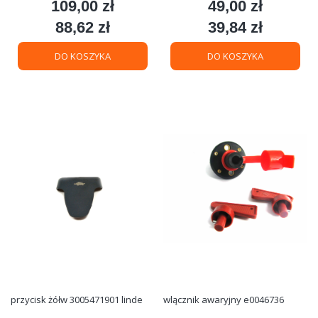
109,00 zł
49,00 zł
Cena
Cena
88,62 zł
39,84 zł
Cena
Cena
DO KOSZYKA
DO KOSZYKA
przycisk żółw 3005471901 linde
wlącznik awaryjny e0046736