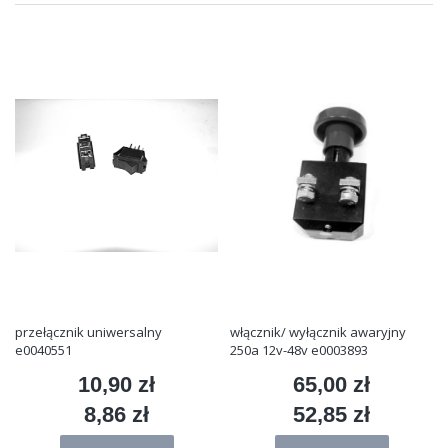
przełącznik uniwersalny
włącznik/ wyłącznik awaryjny
e0040551
250a 12v-48v e0003893
10,90 zł
65,00 zł
Cena
Cena
8,86 zł
52,85 zł
Cena
Cena