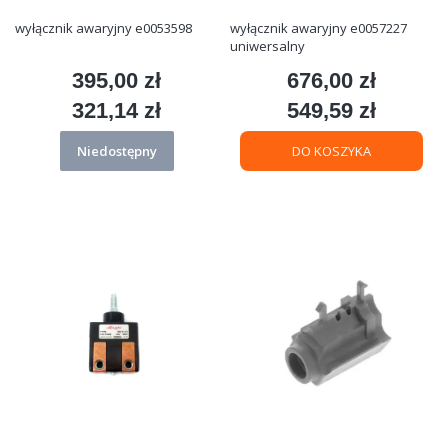
wyłącznik awaryjny e0053598
wyłącznik awaryjny e0057227
uniwersalny
395,00 zł
676,00 zł
Cena
Cena
321,14 zł
549,59 zł
Cena
Cena
Niedostępny
DO KOSZYKA