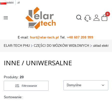
polski
zł
Produk
Otwórz wyszukiwarkę
E-mail:
hurt@elar-tech.pl
Tel.
+48 607 208 999
ELAR-TECH PHU
CZĘŚCI DO WÓZKÓW WIDŁOWYCH
układ elektr
INNE / UNIWERSALNE
Produkty:
20
Domyślne
Filtrowanie
Domyślne
Sortowanie: