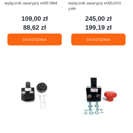
wyłącznik awaryjny e0051894
wyłącznik awaryjny e0052910
yale
109,00 zł
245,00 zł
Cena
Cena
88,62 zł
199,19 zł
Cena
Cena
DO KOSZYKA
DO KOSZYKA