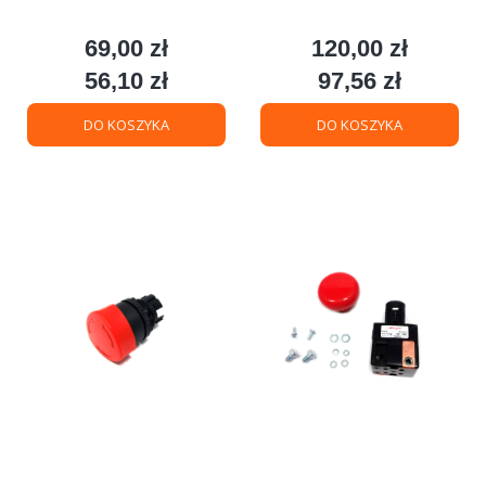
69,00 zł
120,00 zł
Cena
Cena
56,10 zł
97,56 zł
Cena
Cena
DO KOSZYKA
DO KOSZYKA