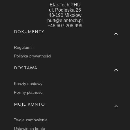
Elar-Tech PHU
ul. Podleska 26
43-190 Mikołów
hurt@elar-tech.pl
+48 607 208 999
Linki w stopce
DOKUMENTY
Regulamin
Polityka prywatności
DOSTAWA
Koszty dostawy
Formy płatności
MOJE KONTO
Twoje zamówienia
Ustawienia konta