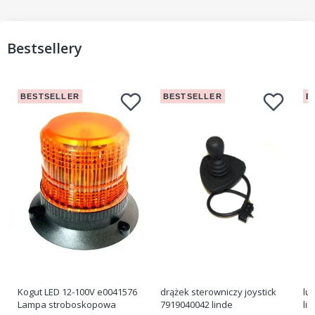
Bestsellery
BESTSELLER
BESTSELLER
B
Kogut LED 12-100V e0041576
drążek sterowniczy joystick
lu
Lampa stroboskopowa
7919040042 linde
li