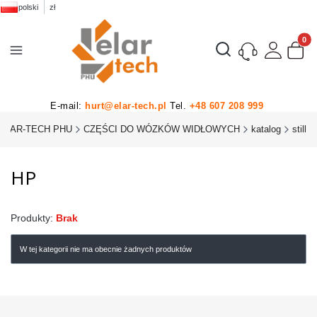
polski
zł
Produk
Otwórz wyszukiwarkę
E-mail:
hurt@elar-tech.pl
Tel.
+48 607 208 999
ELAR-TECH PHU
CZĘŚCI DO WÓZKÓW WIDŁOWYCH
katalog
still
HP
Produkty:
Brak
W tej kategorii nie ma obecnie żadnych produktów